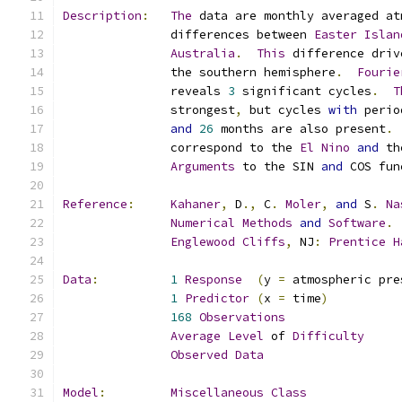
Description
:
The
               differences between 
Easter
Islan
Australia
.
This
 difference driv
               the southern hemisphere
.
Fourie
               reveals 
3
 significant cycles
.
T
               strongest
,
 but cycles 
with
 perio
and
26
 months are also present
.
               correspond to the 
El
Nino
and
 th
Arguments
 to the SIN 
and
 COS fun
Reference
:
Kahaner
,
 D
.,
 C
.
Moler
,
and
 S
.
Na
Numerical
Methods
and
Software
.
Englewood
Cliffs
,
 NJ
:
Prentice
H
Data
:
1
Response
(
y 
=
 atmospheric pre
1
Predictor
(
x 
=
 time
)
168
Observations
Average
Level
 of 
Difficulty
Observed
Data
Model
:
Miscellaneous
Class