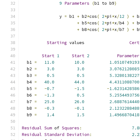
9
Parameters
(
b1 to b9
)
               y 
=
 b1 
+
 b2
*
cos
(
2
*
pi
*
x
/
12
)
+
 b
+
 b5
*
cos
(
2
*
pi
*
x
/
b4 
)
+
 b
+
 b8
*
cos
(
2
*
pi
*
x
/
b7 
)
+
 b
Starting
 values                  
Cert
Start
1
Start
2
Parameter
  b1 
=
11.0
10.0
1.0510749193
  b2 
=
3.0
3.0
3.0762128085
  b3 
=
0.5
0.5
5.3280138227
  b4 
=
40.0
44.0
4.4311088700
  b5 
=
-
0.7
-
1.5
-
1.6231428586
  b6 
=
-
1.3
0.5
5.2554493756
  b7 
=
25.0
26.0
2.6887614440
  b8 
=
-
0.3
-
0.1
2.1232288488
  b9 
=
1.4
1.5
1.4966870418
Residual
Sum
 of 
Squares
:
7.8
Residual
Standard
Deviation
:
2.2