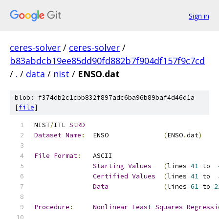
Sign in
ceres-solver
/
ceres-solver
/
b83abdcb19ee85dd90fd882b7f904df157f9c7cd
/
.
/
data
/
nist
/
ENSO.dat
blob: f374db2c1cbb832f897adc6ba96b89baf4d46d1a
[
file
]
NIST
/
ITL 
StRD
Dataset
Name
:
  ENSO              
(
ENSO
.
dat
)
File
Format
:
Starting
Values
(
lines 
41
 to  
Certified
Values
(
lines 
41
 to  
Data
(
lines 
61
 to 
2
Procedure
:
Nonlinear
Least
Squares
Regressi