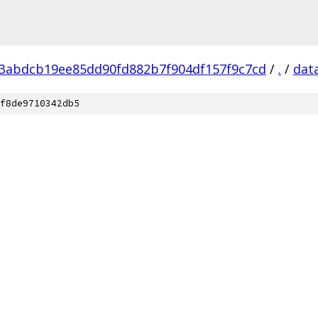
3abdcb19ee85dd90fd882b7f904df157f9c7cd
/
.
/
dat
f8de9710342db5