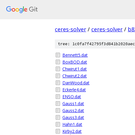
ceres-solver
/
ceres-solver
/
b8
tree: 1c0fa7f42795f3d841b2020aec
Bennett5.dat
BoxBOD.dat
Chwirut1.dat
Chwirut2.dat
DanWood.dat
Eckerle4.dat
ENSO.dat
Gauss1.dat
Gauss2.dat
Gauss3.dat
Hahn1.dat
Kirby2.dat