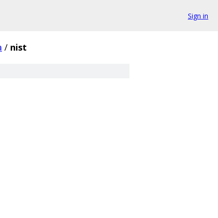
Sign in
a
/
nist